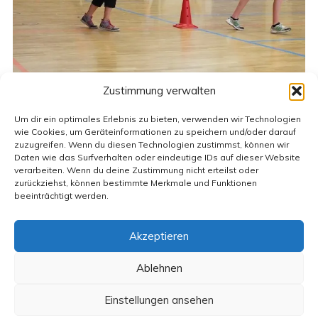
Zustimmung verwalten
Um dir ein optimales Erlebnis zu bieten, verwenden wir Technologien
wie Cookies, um Geräteinformationen zu speichern und/oder darauf
zuzugreifen. Wenn du diesen Technologien zustimmst, können wir
Daten wie das Surfverhalten oder eindeutige IDs auf dieser Website
verarbeiten. Wenn du deine Zustimmung nicht erteilst oder
zurückziehst, können bestimmte Merkmale und Funktionen
beeinträchtigt werden.
Akzeptieren
Kontakt
Impressum
Datenschutzerklärung
Anmelden
Ablehnen
1.485.378 Besuche
Einstellungen ansehen
© 2026 Heinrich-Heine-Schule Karlshagen
• Erstellt