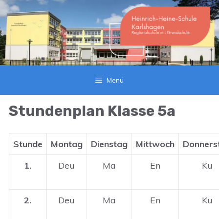
Zum
Inhalt
springen
Menü
Stundenplan Klasse 5a
Stunde
Montag
Dienstag
Mittwoch
Donners
1.
Deu
Ma
En
Ku
2.
Deu
Ma
En
Ku