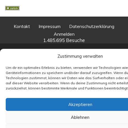
Kontakt
Impressum
Datenschutzerklärung
Anmelden
1.485.695 Besuche
© 2026 Heinrich-Heine-Schule Karlshagen
• Erstellt
Zustimmung verwalten
mit
GeneratePress
Um dir ein optimales Erlebnis zu bieten, verwenden wir Technologien wi
Geräteinformationen zu speichern und/oder darauf zuzugreifen. Wenn d
Technologien zustimmst, können wir Daten wie das Surfverhalten oder e
auf dieser Website verarbeiten. Wenn du deine Zustimmung nicht erteils
zurückziehst, können bestimmte Merkmale und Funktionen beeinträchtig
Akzeptieren
Ablehnen