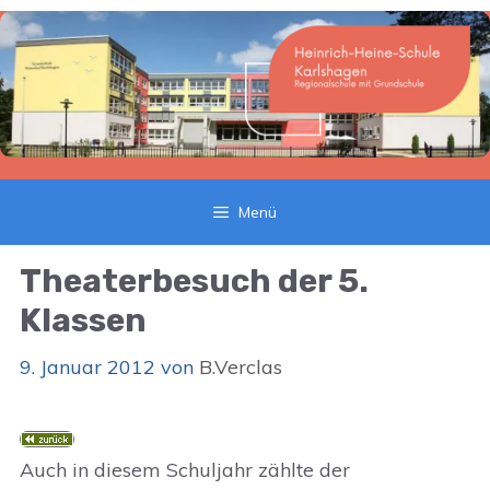
Zum
Inhalt
springen
Menü
Theaterbesuch der 5.
Klassen
9. Januar 2012
von
B.Verclas
Auch in diesem Schuljahr zählte der