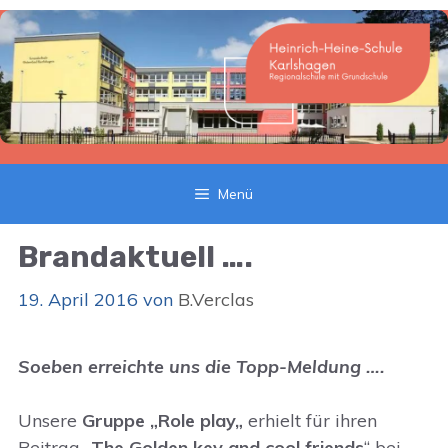
Zum
Inhalt
springen
Menü
Brandaktuell ….
19. April 2016
von
B.Verclas
Soeben erreichte uns die Topp-Meldung ….
Unsere
Gruppe „
Role play
„
erhielt für ihren
Beitrag „
The Golden key and cool friends
“ bei