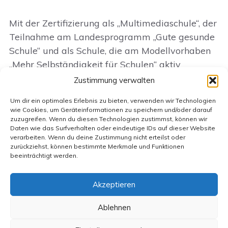
Mit der Zertifizierung als „Multimediaschule“, der
Teilnahme am Landesprogramm „Gute gesunde
Schule“ und als Schule, die am Modellvorhaben
„Mehr Selbständigkeit für Schulen“ aktiv
mitwirkte, werden hier in Karlshagen alle
Zustimmung verwalten
Möglichkeiten genutzt, um „Gute Schule“ für
Um dir ein optimales Erlebnis zu bieten, verwenden wir Technologien
jeden Schüler zu machen
wie Cookies, um Geräteinformationen zu speichern und/oder darauf
zuzugreifen. Wenn du diesen Technologien zustimmst, können wir
Daten wie das Surfverhalten oder eindeutige IDs auf dieser Website
verarbeiten. Wenn du deine Zustimmung nicht erteilst oder
zurückziehst, können bestimmte Merkmale und Funktionen
beeinträchtigt werden.
Akzeptieren
Kontakt
Impressum
Datenschutzerklärung
Anmelden
Ablehnen
1.485.469 Besuche