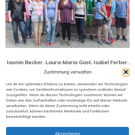
Jasmin Becker, Laura-Maria Gast, Isabel Ferber,
Nadine Herbst, Emily Koys,
Zustimmung verwalten
Marla Philipsen, Jenny Putzmann, Michelle
Um dir ein optimales Erlebnis zu bieten, verwenden wir Technologien
Schnell,
wie Cookies, um Geräteinformationen zu speichern und/oder darauf
zuzugreifen. Wenn du diesen Technologien zustimmst, können wir
Daten wie das Surfverhalten oder eindeutige IDs auf dieser Website
Niklas Anterhaus, Tom Belz, Guido Gruhlke,
verarbeiten. Wenn du deine Zustimmung nicht erteilst oder
Jordan Hahn, Fabian Schilling,
zurückziehst, können bestimmte Merkmale und Funktionen
beeinträchtigt werden.
Leon Zerbe
Akzeptieren