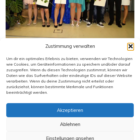
Zustimmung verwalten
Vivien Brandt, Vanessa Endig, Mandy Leistner,
Um dir ein optimales Erlebnis zu bieten, verwenden wir Technologien
Marry Reimer
wie Cookies, um Geräteinformationen zu speichern und/oder darauf
zuzugreifen. Wenn du diesen Technologien zustimmst, können wir
Daten wie das Surfverhalten oder eindeutige IDs auf dieser Website
Fritz Bunczek, Robert Köhler, Christoph
verarbeiten. Wenn du deine Zustimmung nicht erteilst oder
Neubauer, Florian Neumann, Richard Pfeiffer,
zurückziehst, können bestimmte Merkmale und Funktionen
beeinträchtigt werden.
Kay Rau, Christian Rüchel, Dominic Sellin,
Akzeptieren
Kontakt
Impressum
Datenschutzerklärung
Anmelden
Ablehnen
1.485.695 Besuche
Einstellungen ansehen