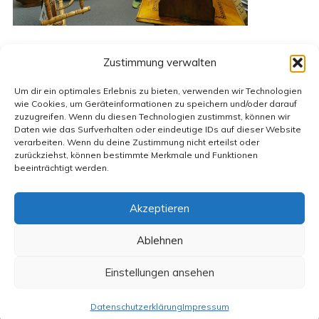
Na, neugierig geworden?
Zustimmung verwalten
Besonders toll war es auch, in alten
Um dir ein optimales Erlebnis zu bieten, verwenden wir Technologien
Klassenbüchern zu schmökern.
wie Cookies, um Geräteinformationen zu speichern und/oder darauf
zuzugreifen. Wenn du diesen Technologien zustimmst, können wir
Daten wie das Surfverhalten oder eindeutige IDs auf dieser Website
Dieser Besuch hat sich auf jeden Fall gelohnt.
verarbeiten. Wenn du deine Zustimmung nicht erteilst oder
zurückziehst, können bestimmte Merkmale und Funktionen
beeinträchtigt werden.
Akzeptieren
Kontakt
Impressum
Datenschutzerklärung
Anmelden
Ablehnen
1.485.524 Besuche
Einstellungen ansehen
© 2026 Heinrich-Heine-Schule Karlshagen
• Erstellt
mit
GeneratePress
Datenschutzerklärung
Impressum