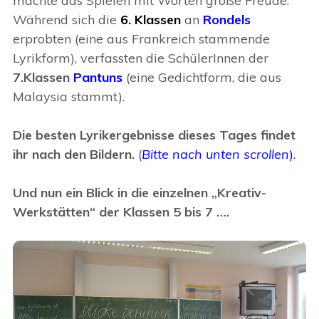
machte das Spielen mit Worten große Freude.
Während sich die
6. Klassen
an
Rondels
erprobten (eine aus Frankreich stammende
Lyrikform), verfassten die SchülerInnen der
7.Klassen
Pantuns
(eine Gedichtform, die aus
Malaysia stammt).
Die besten Lyrikergebnisse dieses Tages findet
ihr nach den Bildern.
(
Bitte nach unten scrollen
).
Und nun ein Blick in die einzelnen „Kreativ-
Werkstätten“ der Klassen 5 bis 7 ….