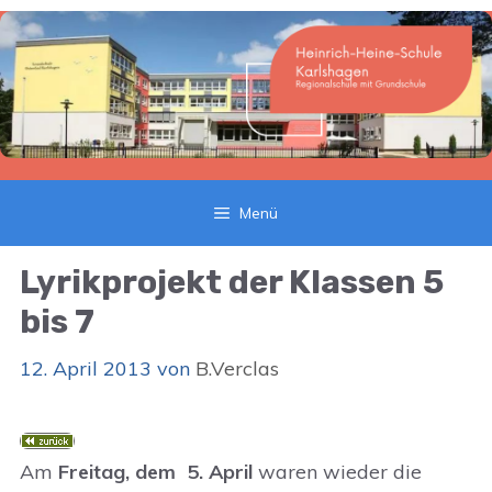
Zum
Inhalt
springen
Menü
Lyrikprojekt der Klassen 5
bis 7
12. April 2013
von
B.Verclas
Am
Freitag, dem 5. April
waren wieder die